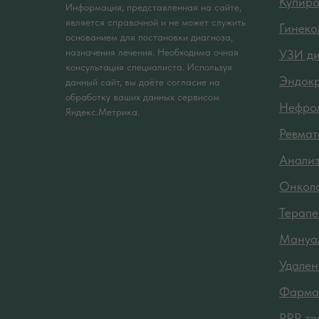
Купиро
Информация, представленная на сайте,
является справочной и не может служить
Гинеко
основанием для постановки диагноза,
назначения лечения. Необходима очная
УЗИ ди
консультация специалиста. Используя
Эндок
данный сайт, вы даёте согласие на
обработку ваших данных сервисом
Нефро
Яндекс.Метрика.
Ревмат
Анали
Онкол
Терапе
Мануал
Удален
Фарма
PRP-те