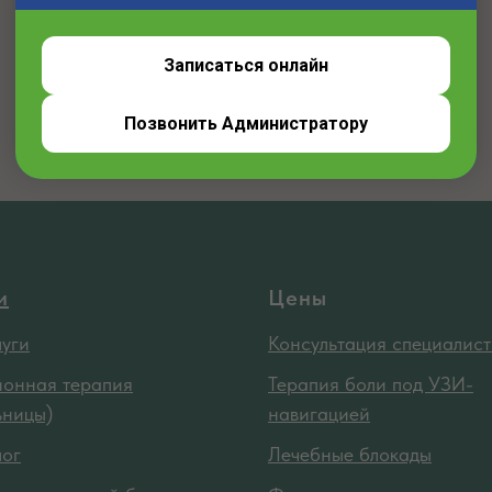
Записаться онлайн
Позвонить Администратору
и
Цены
луги
Консультация специалист
онная терапия
Терапия боли под УЗИ-
ьницы)
навигацией
лог
Лечебные блокады