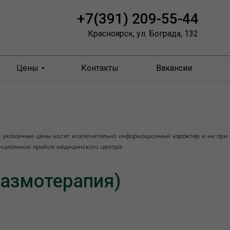
+7(391) 209-55-44
+7(391) 209-55-44
Красноярск, ул. Бограда, 132
Цены
Цены
Контакты
Контакты
Вакансии
Вакансии
огия
огия
Пн-пт: 08.00 до 20.00
Сб.: 08.00 до 16.00
УЗИ диагностика
УЗИ диагностика
Красноярск, Бограда, 132
Красноярск, Бограда, 132
указанные цены носят исключительно информационный характер и ни при к
фициальном прайсе медицинского центра.
лазмотерапия)