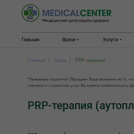
*Медицинский центр защиты здоровья
Главная
Главная
Врачи
Врачи
Услуги
Услуги
О центре
О центре
Главная
/
Цены
/
PRP-терапия
Гинекол
Гинекол
Пн-пт: 08.00 - 20.00, Сб.:
08.00 - 16.00
*Уважаемые пациенты! Обращаем Ваше внимание на то, что 
спектром и стоимостью услуг Вы можете ознакомиться в о
PRP-терапия (аутоп