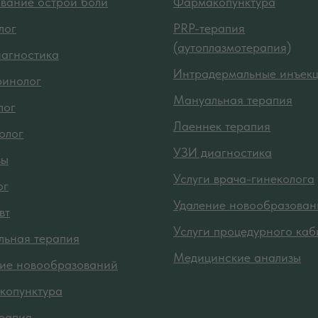
вание острой боли
Фармакопунктура
лог
PRP-терапия
(аутоплазмотерапия)
агностика
Интрадермальные инъек
ринолог
Мануальная терапия
лог
Лаеннек терапия
олог
УЗИ диагностика
зы
Услуги врача-гинеколога
ог
Удаление новообразован
вт
Услуги процедурного каб
ьная терапия
Медицинские анализы
ие новообразований
копунктура
рапия