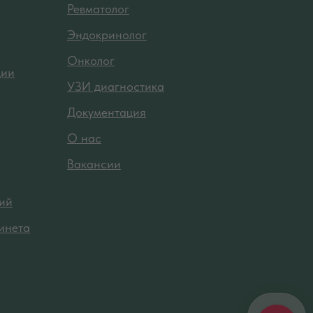
Ревматолог
Эндокринолог
Онколог
ции
УЗИ диагностика
Документация
О нас
Вакансии
ий
инета